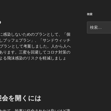
検索
る
検
索:
に感染しないためのプランとして、「個
しブッフェプラン」、「サンドウィッチ
用プランとして考案しました。人から人へ
あります。三蜜を回避してコロナ対策の
よる飛沫感染のリスクを軽減しましょ
迎会を開くには
われて、幹事に任命されたは良いけど準