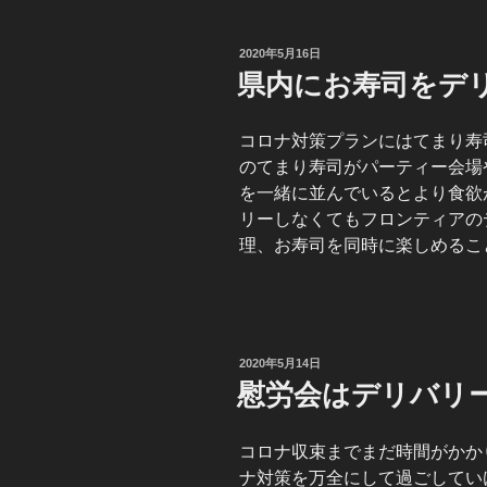
投
2020年5月16日
稿
県内にお寿司をデ
日:
コロナ対策プランにはてまり寿
のてまり寿司がパーティー会場
を一緒に並んでいるとより食欲
リーしなくてもフロンティアの
理、お寿司を同時に楽しめるこ
投
2020年5月14日
稿
慰労会はデリバリ
日:
コロナ収束までまだ時間がかか
ナ対策を万全にして過ごしてい