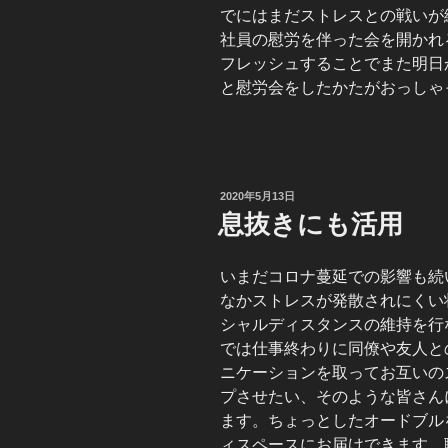
でにはまだストレスとの戦いが
社員の慰労を伴った会を開かれ
フレッシュすることでまた明日
と慰労会をしたかたがおっしゃ
投
2020年5月13日
稿
息抜きにも活用
日:
いまだコロナ蔓延での影響も続
なかストレスが発散されにくい
シャルディスタンスの維持を行
では仕事終わりに同僚や友人と
ニケーションを取ってお互いの
プさせたい、そのような皆さん
ます。ちょっとしたオードブル
ィスペースにお届けできます。