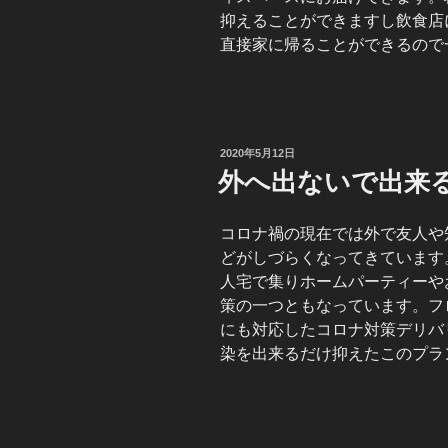
抑えることができますし飲食店
直接家に帰ることができるので
投
2020年5月12日
稿
外へ出ないで出来
日:
コロナ禍の現在では外で友人や
どがしづらくなってきています
人宅で集りホームパーティーや
策の一つともなっています。フ
にも対応したコロナ対策デリバ
染を出来るだけ抑えたこのプラ