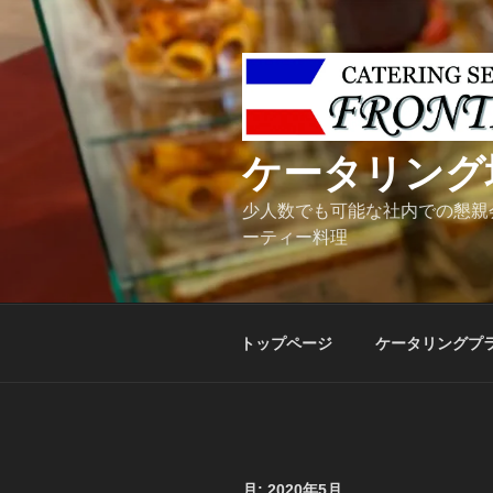
コ
ン
テ
ン
ツ
へ
ケータリング
ス
キ
少人数でも可能な社内での懇親
ッ
ーティー料理
プ
トップページ
ケータリングプ
月:
2020年5月