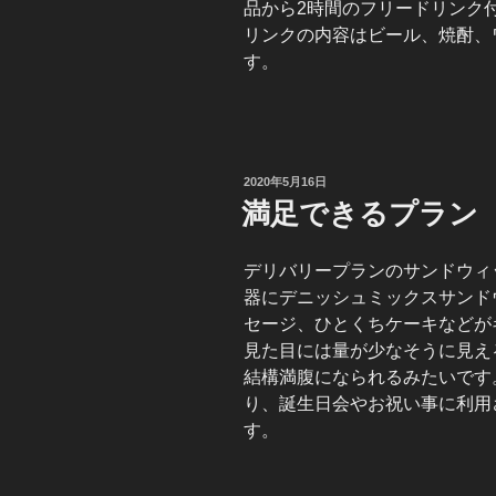
品から2時間のフリードリンク
リンクの内容はビール、焼酎、
す。
投
2020年5月16日
稿
満足できるプラン
日:
デリバリープランのサンドウィ
器にデニッシュミックスサンド
セージ、ひとくちケーキなどが
見た目には量が少なそうに見え
結構満腹になられるみたいです
り、誕生日会やお祝い事に利用
す。