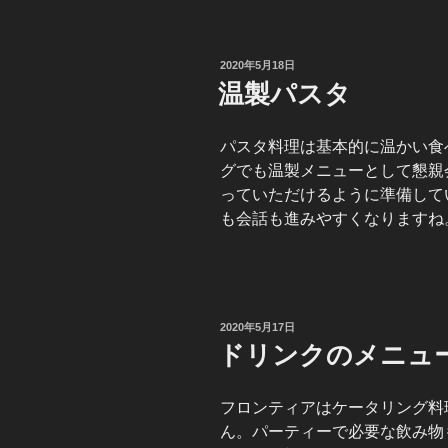
投
2020年5月18日
稿
温製パスタ
日:
パスタ料理は基本的に温かい食
グでも温製メニューとして懇親
っていただけるように準備して
も会話も進みやすくなりますね
投
2020年5月17日
稿
ドリンクのメニュ
日:
フロンティアはケータリング料
ん。パーティーで必要な飲み物