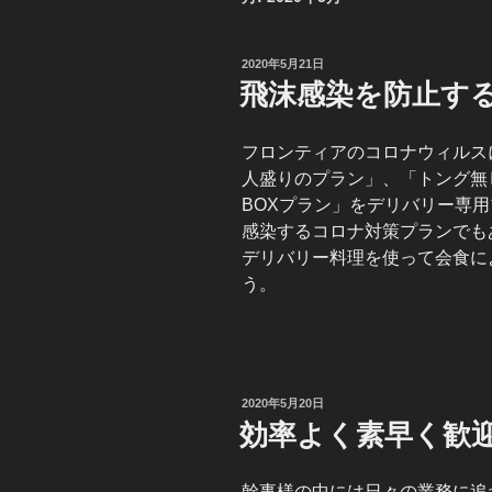
投
2020年5月21日
稿
飛沫感染を防止す
日:
フロンティアのコロナウィルス
人盛りのプラン」、「トング無
BOXプラン」をデリバリー専
感染するコロナ対策プランでも
デリバリー料理を使って会食に
う。
投
2020年5月20日
稿
効率よく素早く歓
日:
幹事様の中には日々の業務に追