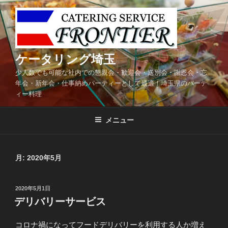
コ
ン
テ
ン
ツ
ケータリング埼玉
へ
少人数でも可能な社内での懇親会・歓迎会・送別会・謝恩会・忘
ス
年会・新年会・仕事納めパーティーとして最適！埼玉県のパーテ
キ
ィー料理
ッ
プ
メニュー
月:
2020年5月
投
2020年5月1日
稿
デリバリーサービス
日:
コロナ禍になってフードデリバリーを利用する人か増え