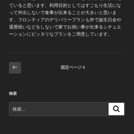
ていると思います。利用目的としてはすごもり生活にな
って外出しないで食事が出来ることが大きいと思いま
す。フロンティアのデリバリープランも外で誕生日会や
還暦祝いなどをしないで家でお祝い事が出来るシチュエ
ーションにピッタリなプランをご用意しています。
投
前
固定ページ
4
の
稿
ペ
の
ー
ペ
検索
ジ
ー
検
ジ
検
索
索:
送
り