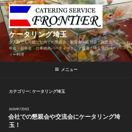
コ
ン
テ
ン
ツ
ケータリング埼玉
へ
少人数でも可能な社内での懇親会・歓迎会・送別会・謝恩会・忘
ス
年会・新年会・仕事納めパーティーとして最適！埼玉県のパーテ
キ
ィー料理
ッ
プ
メニュー
カテゴリー:
ケータリング埼玉
投
2026年7月8日
稿
会社での懇親会や交流会にケータリング埼
日:
玉！