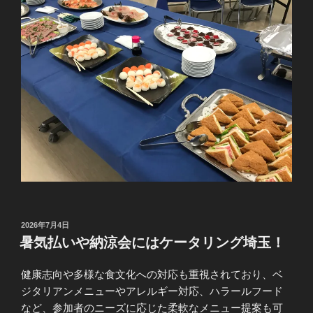
投
2026年7月4日
稿
暑気払いや納涼会にはケータリング埼玉！
日:
健康志向や多様な食文化への対応も重視されており、ベ
ジタリアンメニューやアレルギー対応、ハラールフード
など、参加者のニーズに応じた柔軟なメニュー提案も可