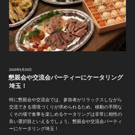
投
2026年6月29日
稿
懇親会や交流会パーティーにケータリング
日:
埼玉！
特に懇親会や交流会では、参加者がリラックスしながら
交流できる環境づくりが求められるため、移動の手間な
くその場で食事を楽しめるケータリングは非常に相性の
良い選択肢といえるでしょう。懇親会や交流会パーティ
ーにケータリング埼玉！