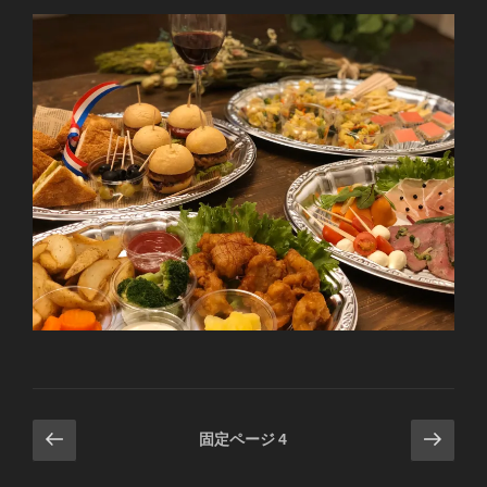
投
前
次
固定ページ
4
の
の
稿