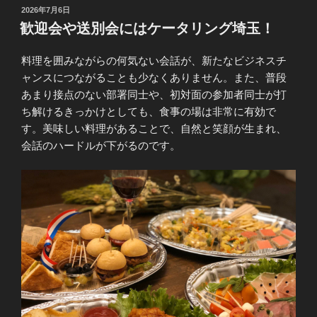
投
2026年7月6日
稿
歓迎会や送別会にはケータリング埼玉！
日:
料理を囲みながらの何気ない会話が、新たなビジネスチ
ャンスにつながることも少なくありません。また、普段
あまり接点のない部署同士や、初対面の参加者同士が打
ち解けるきっかけとしても、食事の場は非常に有効で
す。美味しい料理があることで、自然と笑顔が生まれ、
会話のハードルが下がるのです。