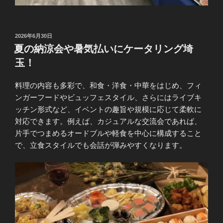
投
2026年6月30日
稿
夏の納涼会や暑気払いにケータリング埼
日:
玉！
料理の内容も多彩で、和食・洋食・中華をはじめ、フィ
ンガーフードやビュッフェスタイル、さらにはライブキ
ッチン形式など、イベントの趣旨や規模に応じて柔軟に
対応できます。例えば、カジュアルな交流会であれば、
片手でつまめるオードブルや軽食を中心に構成すること
で、立食スタイルでも会話が弾みやすくなります。