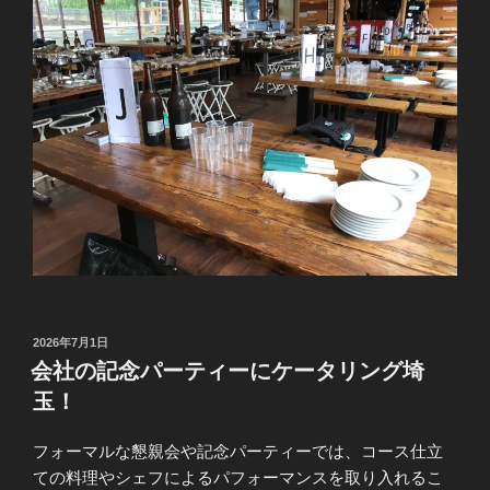
投
2026年7月1日
稿
会社の記念パーティーにケータリング埼
日:
玉！
フォーマルな懇親会や記念パーティーでは、コース仕立
ての料理やシェフによるパフォーマンスを取り入れるこ