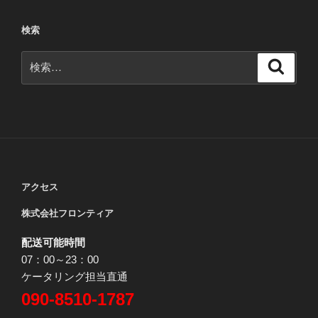
ペ
ペ
の
ー
ー
ペ
検索
ジ
ジ
ー
検
ジ
検
索
索:
送
り
アクセス
株式会社フロンティア
配送可能時間
07：00～23：00
ケータリング担当直通
090-8510-1787