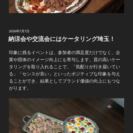
投
2026年7月7日
稿
納涼会や交流会にはケータリング埼玉！
日:
印象に残るイベントは、参加者の満足度だけでなく、企
業や団体のイメージ向上にも寄与します。質の高いケー
タリングを取り入れることで、「気配りが行き届いてい
る」「センスが良い」といったポジティブな印象を与え
ることができ、結果としてブランド価値の向上にもつな
がります。