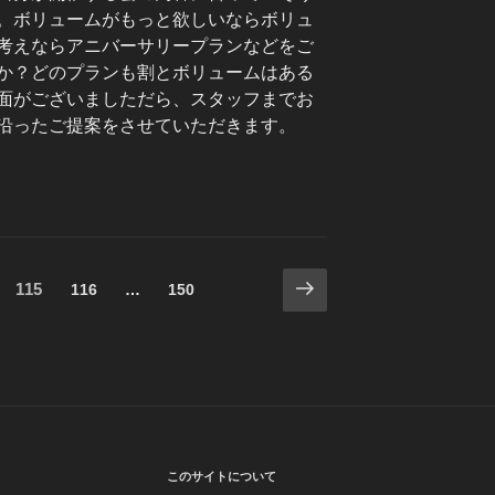
。ボリュームがもっと欲しいならボリュ
考えならアニバーサリープランなどをご
か？どのプランも割とボリュームはある
面がございましただら、スタッフまでお
沿ったご提案をさせていただきます。
次
固
115
固
固
116
…
150
の
定
定
定
ペ
ペ
ペ
ペ
ー
ー
ー
ー
ジ
ジ
ジ
ジ
このサイトについて