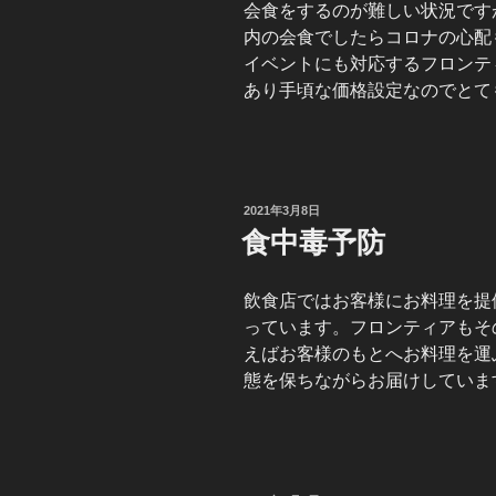
会食をするのが難しい状況です
内の会食でしたらコロナの心配
イベントにも対応するフロンテ
あり手頃な価格設定なのでとて
投
2021年3月8日
稿
食中毒予防
日:
飲食店ではお客様にお料理を提
っています。フロンティアもそ
えばお客様のもとへお料理を運
態を保ちながらお届けしていま