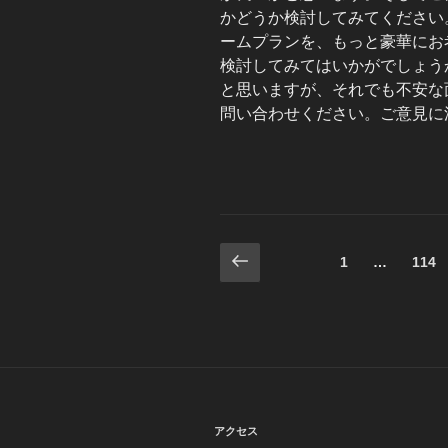
かどうか検討してみてください
ームプランを、もっと豪華にお
検討してみてはいかがでしょう
と思いますが、それでも不安な
問い合わせください。ご意見に
投
前
固
固
1
…
114
の
定
定
稿
ペ
ペ
ペ
ー
ー
の
ー
ジ
ジ
ジ
ペ
ー
アクセス
ジ