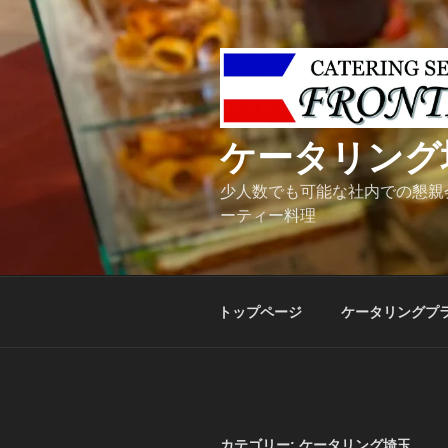
コ
ン
テ
ン
ツ
へ
ケータリング
ス
キ
少人数でも可能な社内での懇親
ッ
ーティー料理
プ
トップページ
ケータリングプ
カテゴリー:
ケータリング埼玉