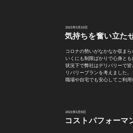
投
2021年3月10日
稿
気持ちを奮い立た
日:
コロナの勢いがなかなか収まら
いくにも制限ばかりで心身とも
状況下で弊社はデリバリーで皆
リバリープランを考えました。
職場や自宅でも安心してご利用
投
2021年3月9日
稿
コストパフォーマ
日: