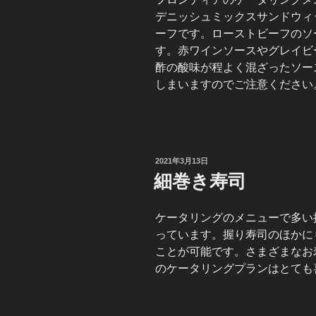
デニッシュミックスサンドウィ
ーフです。ローストビーフのソ
す。赤ワインソースやグレイビ
酢の酸味が程よく混ざったソー
しまいますのでご注意ください
投
2021年3月13日
稿
細巻き寿司
日:
ケータリングのメニューで多い
っています。握り寿司のほかに
ことが可能です。さまざまなお
のケータリングプランはとても