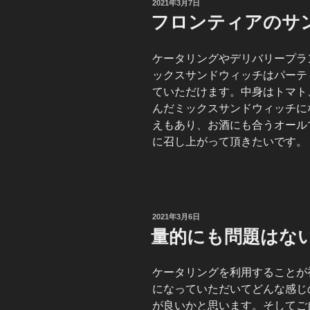
投
2021年3月7日
稿
フロンティアのサ
日:
ケータリングやデリバリープラ
ックスサンドウィッチはパーテ
ていただけます。中身はトマト
んだミックスサンドウィッチに
えもあり、お酒にも合うオール
に召し上がって頂きたいです。
投
2021年3月6日
稿
量的にも問題はな
日:
ケータリングを利用することが
になっていただいてどんな感じ
が良いかと思います。そしてご