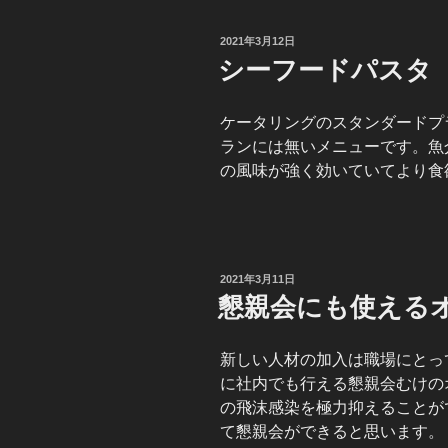
投
2021年3月12日
稿
シーフードパスタ
日:
ケータリングのスタンダードプ
ランには無いメニューです。魚
の風味が強く効いていてより食
投
2021年3月11日
稿
懇親会にも使える
日:
新しい人材の加入は職場にとっ
に社内でも行える懇親会むけの
の飛沫感染を極力抑えることが
て懇親会ができると思います。