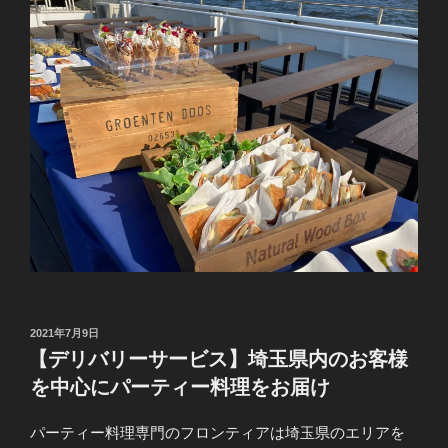
投
2021年7月9日
稿
【デリバリーサービス】埼玉県内のお客様
日:
を中心にパーティー料理をお届け
パーティー料理専門のフロンティアは埼玉県のエリアを