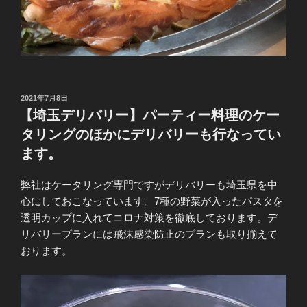
投
2021年7月8日
稿
【埼玉デリバリー】パーティー料理のケー
日:
タリングのほかにデリバリーも行なってい
ます。
弊社はケータリング専門ですがデリバリーも埼玉県を中
心にしておこなっています。7種の野菜が入ったパスタを
透明カップに入れてコロナ対策を徹底しております。デ
リバリープランには飛沫感染防止のプランも取り揃えて
おります。