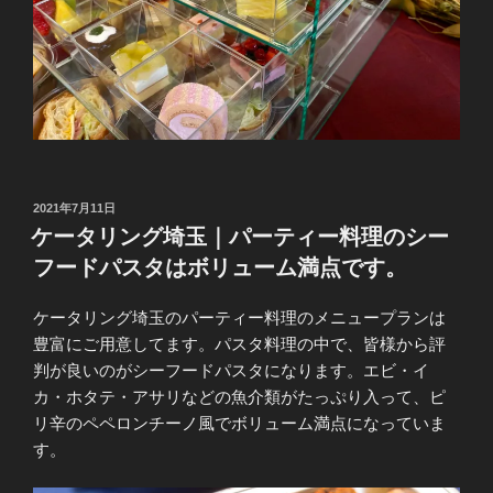
投
2021年7月11日
稿
ケータリング埼玉｜パーティー料理のシー
日:
フードパスタはボリューム満点です。
ケータリング埼玉のパーティー料理のメニュープランは
豊富にご用意してます。パスタ料理の中で、皆様から評
判が良いのがシーフードパスタになります。エビ・イ
カ・ホタテ・アサリなどの魚介類がたっぷり入って、ピ
リ辛のペペロンチーノ風でボリューム満点になっていま
す。