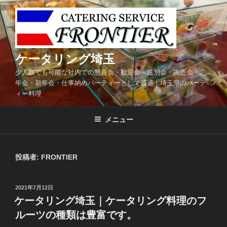
コ
ン
テ
ン
ツ
ケータリング埼玉
へ
少人数でも可能な社内での懇親会・歓迎会・送別会・謝恩会・忘
ス
年会・新年会・仕事納めパーティーとして最適！埼玉県のパーテ
キ
ィー料理
ッ
プ
メニュー
投稿者:
FRONTIER
投
2021年7月12日
稿
ケータリング埼玉｜ケータリング料理のフ
日:
ルーツの種類は豊富です。