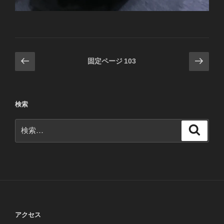
投
前
次
固定ページ
103
の
の
稿
ペ
ペ
の
ー
ー
ペ
検索
ジ
ジ
ー
検
ジ
検
索
索:
送
り
アクセス