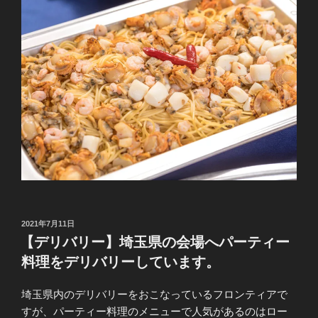
投
2021年7月11日
稿
【デリバリー】埼玉県の会場へパーティー
日:
料理をデリバリーしています。
埼玉県内のデリバリーをおこなっているフロンティアで
すが、パーティー料理のメニューで人気があるのはロー