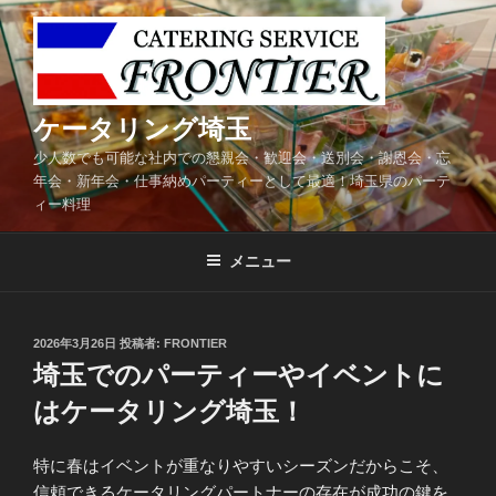
コ
ン
テ
ン
ツ
ケータリング埼玉
へ
少人数でも可能な社内での懇親会・歓迎会・送別会・謝恩会・忘
ス
年会・新年会・仕事納めパーティーとして最適！埼玉県のパーテ
キ
ィー料理
ッ
プ
メニュー
投
2026年3月26日
投稿者:
FRONTIER
稿
埼玉でのパーティーやイベントに
日:
はケータリング埼玉！
特に春はイベントが重なりやすいシーズンだからこそ、
信頼できるケータリングパートナーの存在が成功の鍵を