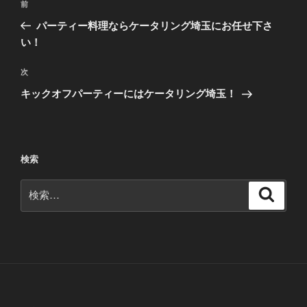
前
前
稿
の
パーティー料理ならケータリング埼玉にお任せ下さ
ナ
投
い！
ビ
稿
ゲ
次
次
の
ー
キックオフパーティーにはケータリング埼玉！
投
シ
稿
ョ
ン
検索
検
検
索
索: