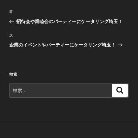
投
前
前
稿
の
招待会や親睦会のパーティーにケータリング埼玉！
ナ
投
ビ
稿
次
次
ゲ
の
企業のイベントやパーティーにケータリング埼玉！
投
ー
稿
シ
ョ
検索
ン
検
検
索
索: