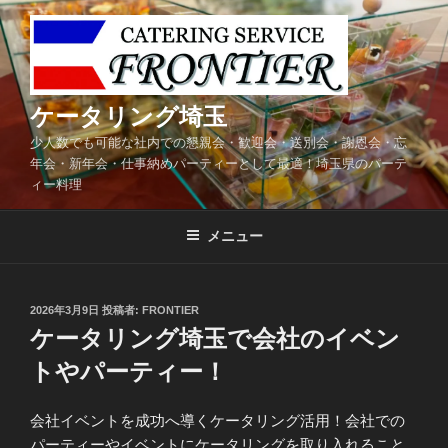
コ
ン
テ
ン
ツ
ケータリング埼玉
へ
少人数でも可能な社内での懇親会・歓迎会・送別会・謝恩会・忘
ス
年会・新年会・仕事納めパーティーとして最適！埼玉県のパーテ
キ
ィー料理
ッ
プ
メニュー
投
2026年3月9日
投稿者:
FRONTIER
稿
ケータリング埼玉で会社のイベン
日:
トやパーティー！
会社イベントを成功へ導くケータリング活用！会社での
パーティーやイベントにケータリングを取り入れること