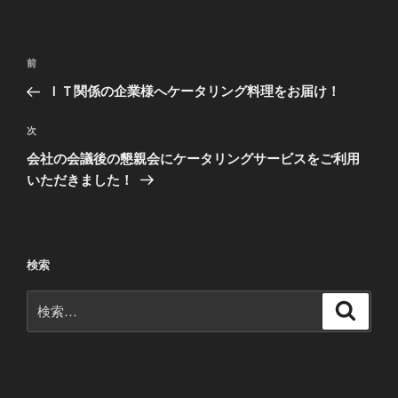
投
前
前
稿
の
ＩＴ関係の企業様へケータリング料理をお届け！
ナ
投
ビ
稿
次
次
ゲ
の
会社の会議後の懇親会にケータリングサービスをご利用
投
ー
いただきました！
稿
シ
ョ
ン
検索
検
検
索
索: