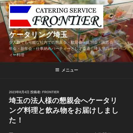
コ
ン
テ
ン
ツ
ケータリング埼玉
へ
少人数でも可能な社内での懇親会・歓迎会・送別会・謝恩会・忘
ス
年会・新年会・仕事納めパーティーとして最適！埼玉県のパーテ
キ
ィー料理
ッ
プ
メニュー
投
2023年8月4日
投稿者:
FRONTIER
稿
埼玉の法人様の懇親会へケータリ
日:
ング料理と飲み物をお届けしまし
た！