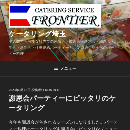
コ
ン
テ
ン
ツ
ケータリング埼玉
へ
少人数でも可能な社内での懇親会・歓迎会・送別会・謝恩会・忘
ス
年会・新年会・仕事納めパーティーとして最適！埼玉県のパーテ
キ
ィー料理
ッ
プ
メニュー
投
2023年3月13日
投稿者:
FRONTIER
稿
謝恩会パーティーにピッタリのケ
日:
ータリング
今年も謝恩会が催されるシーズンになりました。パーテ
ィー料理のケータリングも謝恩会にピッタリなメニュー