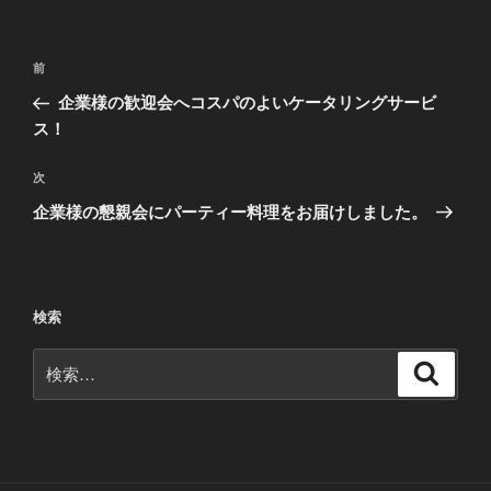
投
前
前
稿
の
企業様の歓迎会へコスパのよいケータリングサービ
ナ
投
ス！
ビ
稿
ゲ
次
次
の
ー
企業様の懇親会にパーティー料理をお届けしました。
投
シ
稿
ョ
ン
検索
検
検
索
索: