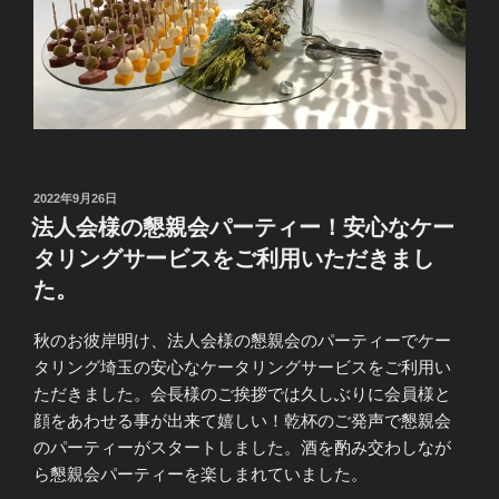
投
2022年9月26日
稿
法人会様の懇親会パーティー！安心なケー
日:
タリングサービスをご利用いただきまし
た。
秋のお彼岸明け、法人会様の懇親会のパーティーでケー
タリング埼玉の安心なケータリングサービスをご利用い
ただきました。会長様のご挨拶では久しぶりに会員様と
顔をあわせる事が出来て嬉しい！乾杯のご発声で懇親会
のパーティーがスタートしました。酒を酌み交わしなが
ら懇親会パーティーを楽しまれていました。