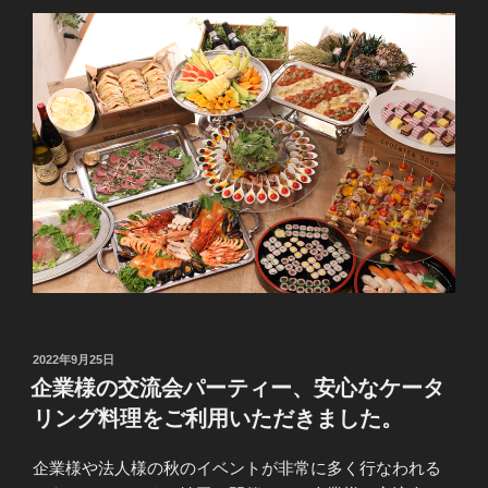
投
2022年9月25日
稿
企業様の交流会パーティー、安心なケータ
日:
リング料理をご利用いただきました。
企業様や法人様の秋のイベントが非常に多く行なわれる