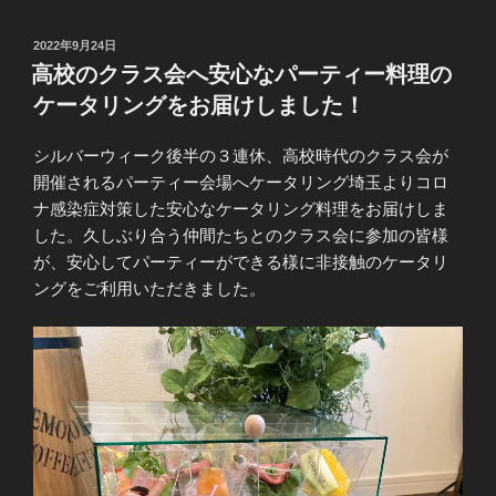
投
2022年9月24日
稿
高校のクラス会へ安心なパーティー料理の
日:
ケータリングをお届けしました！
シルバーウィーク後半の３連休、高校時代のクラス会が
開催されるパーティー会場へケータリング埼玉よりコロ
ナ感染症対策した安心なケータリング料理をお届けしま
した。久しぶり合う仲間たちとのクラス会に参加の皆様
が、安心してパーティーができる様に非接触のケータリ
ングをご利用いただきました。