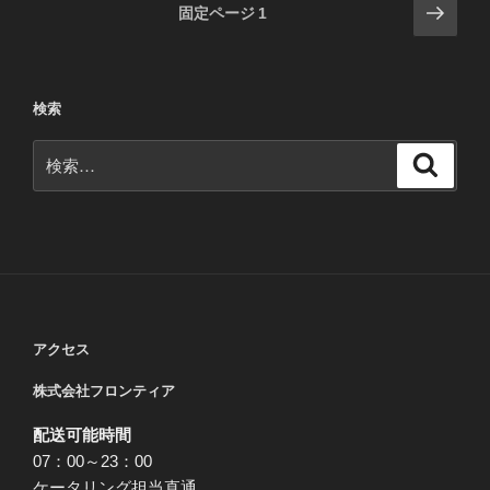
投
次
固定ページ
1
の
稿
ペ
の
ー
ペ
検索
ジ
ー
検
ジ
検
索
索:
送
り
アクセス
株式会社フロンティア
配送可能時間
07：00～23：00
ケータリング担当直通