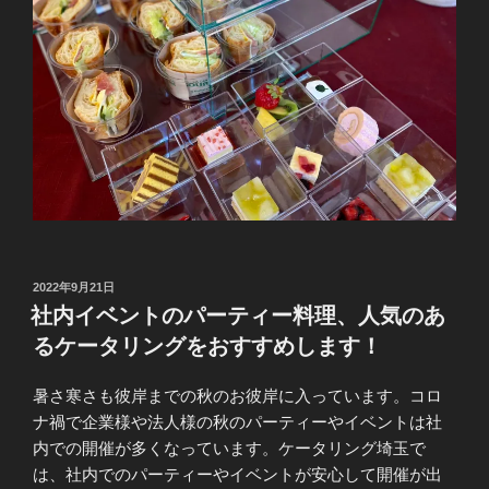
投
2022年9月21日
稿
社内イベントのパーティー料理、人気のあ
日:
るケータリングをおすすめします！
暑さ寒さも彼岸までの秋のお彼岸に入っています。コロ
ナ禍で企業様や法人様の秋のパーティーやイベントは社
内での開催が多くなっています。ケータリング埼玉で
は、社内でのパーティーやイベントが安心して開催が出