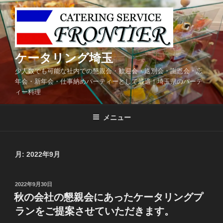
コ
ン
テ
ン
ツ
ケータリング埼玉
へ
少人数でも可能な社内での懇親会・歓迎会・送別会・謝恩会・忘
ス
年会・新年会・仕事納めパーティーとして最適！埼玉県のパーテ
キ
ィー料理
ッ
プ
メニュー
月:
2022年9月
投
2022年9月30日
稿
秋の会社の懇親会にあったケータリングプ
日:
ランをご提案させていただきます。