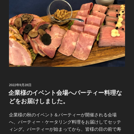
投
2022年9月28日
稿
企業様のイベント会場へパーティー料理な
日:
どをお届けしました。
企業様の秋のイベント＆パーティーが開催される会場
へ、パーティー・ケータリング料理をお届けしてセッテ
ィング。パーティーが始まってから、皆様の目の前で寿