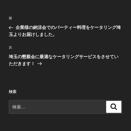
投
前
前
稿
の
企業様の納涼会でのパーティー料理をケータリング埼
ナ
投
玉よりお届けしました。
ビ
稿
ゲ
次
次
の
ー
埼玉の懇親会に最適なケータリングサービスをさせてい
投
シ
ただきます！
稿
ョ
ン
検索
検
検
索
索: