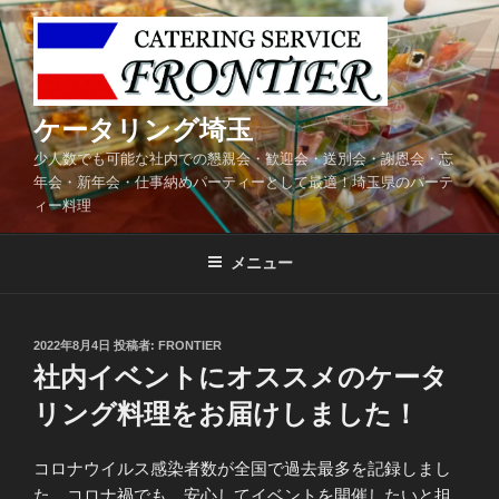
コ
ン
テ
ン
ツ
ケータリング埼玉
へ
少人数でも可能な社内での懇親会・歓迎会・送別会・謝恩会・忘
ス
年会・新年会・仕事納めパーティーとして最適！埼玉県のパーテ
キ
ィー料理
ッ
プ
メニュー
投
2022年8月4日
投稿者:
FRONTIER
稿
社内イベントにオススメのケータ
日:
リング料理をお届けしました！
コロナウイルス感染者数が全国で過去最多を記録しまし
た。コロナ禍でも、安心してイベントを開催したいと担