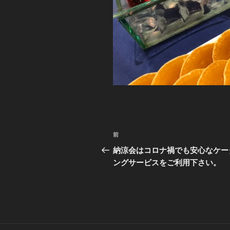
投
前
前
稿
の
納涼会はコロナ禍でも安心なケー
投
ングサービスをご利用下さい。
ナ
稿
ビ
ゲ
ー