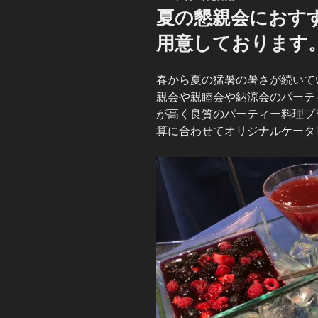
稿
夏の懇親会におす
日:
用意しております
春から夏の猛暑の暑さが続いて
親会や親睦会や納涼会のパーテ
が高く良質のパーティー料理プ
算に合わせてオリジナルケータ