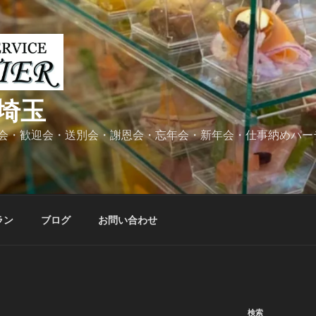
埼玉
会・歓迎会・送別会・謝恩会・忘年会・新年会・仕事納めパー
ラン
ブログ
お問い合わせ
検索