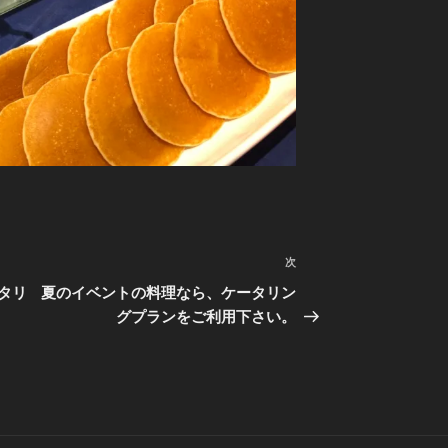
次
次
の
タリ
夏のイベントの料理なら、ケータリン
投
グプランをご利用下さい。
稿