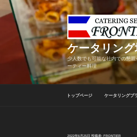
コ
ン
テ
ン
ツ
へ
ケータリング
ス
キ
少人数でも可能な社内での懇親
ッ
ーティー料理
プ
トップページ
ケータリングプ
投
2022年6月25日
投稿者:
FRONTIER