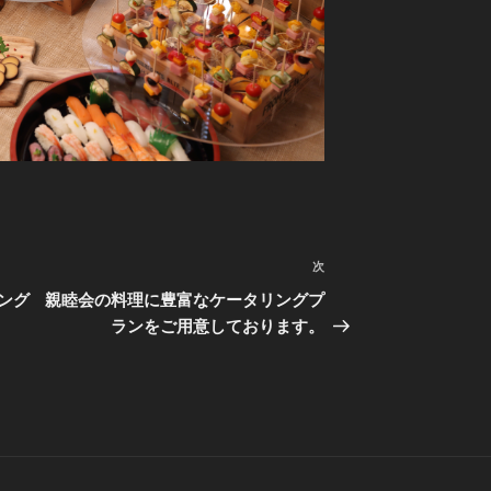
次
次
の
ング
親睦会の料理に豊富なケータリングプ
投
ランをご用意しております。
稿