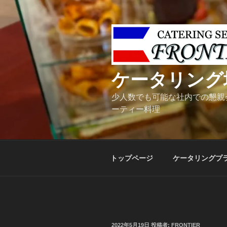
コ
ン
テ
ン
ツ
へ
ケータリング
ス
キ
少人数でも可能な社内での懇親
ッ
ーティー料理
プ
トップページ
ケータリングプ
投
2022年5月19日
投稿者:
FRONTIER