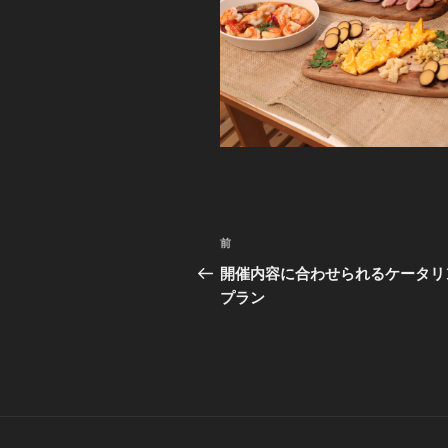
投
前
前
稿
の
開催内容に合わせられるケータリ
投
プラン
ナ
稿
ビ
ゲ
ー