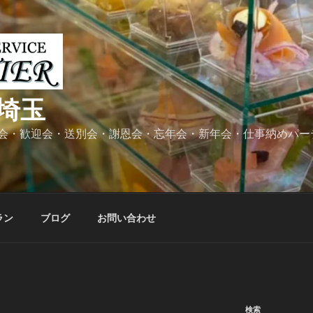
埼玉
会・歓迎会・送別会・謝恩会・忘年会・新年会・仕事納めパー
ラン
ブログ
お問い合わせ
検索