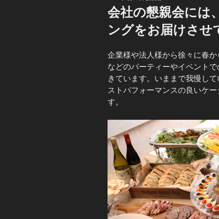
稿
会社の懇親会には
日:
ングをお届けさせ
企業様や法人様から徐々に春か
などのパーティーやイベントで
きています。いままで我慢して
ストパフォーマンスの良いケー
す。