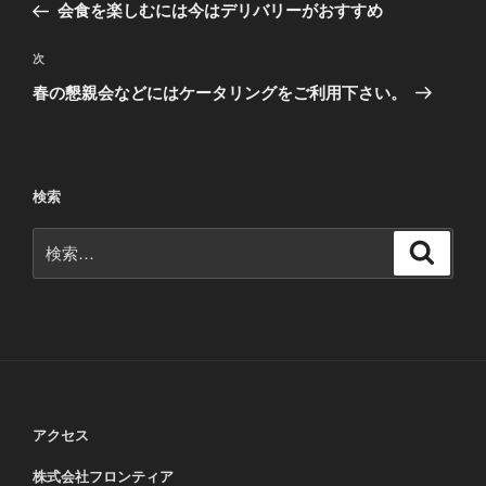
の
会食を楽しむには今はデリバリーがおすすめ
ナ
投
ビ
稿
次
次
ゲ
の
春の懇親会などにはケータリングをご利用下さい。
投
ー
稿
シ
ョ
検索
ン
検
検
索
索:
アクセス
株式会社フロンティア