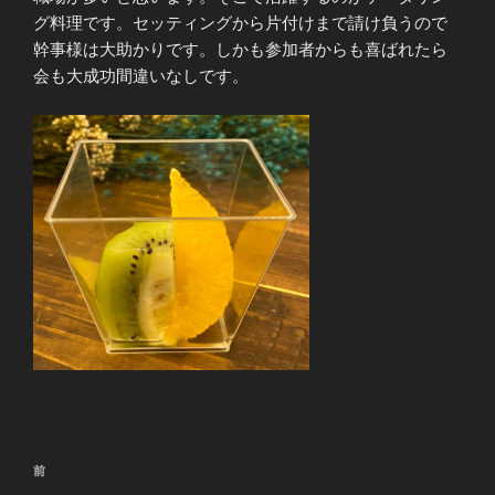
グ料理です。セッティングから片付けまで請け負うので
幹事様は大助かりです。しかも参加者からも喜ばれたら
会も大成功間違いなしです。
投
前
前
稿