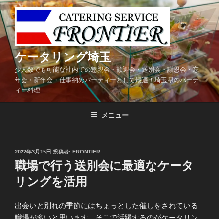
コ
ン
テ
ン
ツ
ケータリング埼玉
へ
少人数でも可能な社内での懇親会・歓迎会・送別会・謝恩会・忘
ス
年会・新年会・仕事納めパーティーとして最適！埼玉県のパーテ
キ
ィー料理
ッ
プ
メニュー
投
2022年3月15日
投稿者:
FRONTIER
稿
職場で行う送別会に最適なケータ
日:
リングを活用
出会いと別れの季節にはちょっとした催しをされている
職場が多いと思います。そこで活躍するのがケータリン