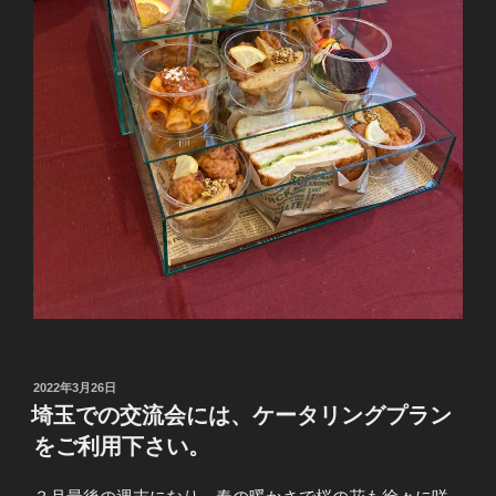
投
2022年3月26日
稿
埼玉での交流会には、ケータリングプラン
日:
をご利用下さい。