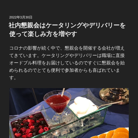
投
2022年3月30日
稿
社内懇親会はケータリングやデリバリーを
日:
使って楽しみ方を増やす
コロナの影響が続く中で、懇親会を開催する会社が増え
てきています。ケータリングやデリバリーは職場に直接
オードブル料理をお届けしているのですぐに懇親会を始
められるのでとても便利で参加者からも喜ばれていま
す。