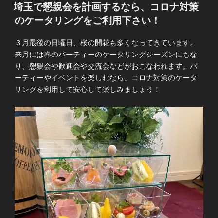
稿
埼玉で懇親会を計画するなら、コロナ対策
日:
のケータリングをご利用下さい！
３月最後の日曜日、桜の開花も多くなってきています。
来月には春のパーティーのケータリングシーズンにもな
り、懇親会や歓迎会や交流会などがおこなわれます。パ
ーティーやイベントを楽しむなら、コロナ対策のケータ
リングを利用して安心して楽しみましょう！