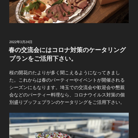
投
2022年3月24日
稿
春の交流会にはコロナ対策のケータリング
日:
プランをご活用下さい。
桜の開花のたよりが多く聞こえるようになってきまし
た。これからは春のパーティーやイベントが開催される
シーズンにもなります。埼玉での交流会や歓迎会や懇親
会などのパーティー料理なら、コロナウイルス対策の個
別盛りブッフェプランのケータリングをご活用下さい。