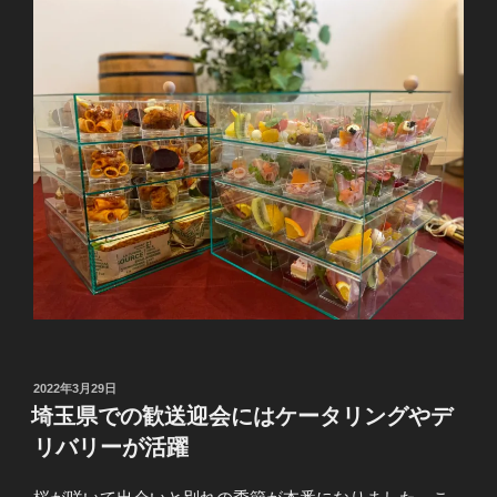
投
2022年3月29日
稿
埼玉県での歓送迎会にはケータリングやデ
日:
リバリーが活躍