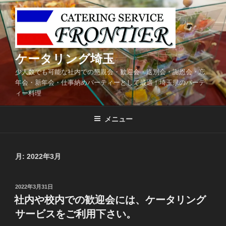
コ
ン
テ
ン
ツ
ケータリング埼玉
へ
少人数でも可能な社内での懇親会・歓迎会・送別会・謝恩会・忘
ス
年会・新年会・仕事納めパーティーとして最適！埼玉県のパーテ
キ
ィー料理
ッ
プ
メニュー
月:
2022年3月
投
2022年3月31日
稿
社内や校内での歓迎会には、ケータリング
日:
サービスをご利用下さい。