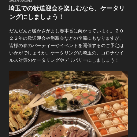
投
2022年3月25日
稿
埼玉での歓送迎会を楽しむなら、ケータリ
日:
ングにしましょう！
だんだんと暖かさがまし春本番に向かっています。２０
２２年の歓送迎会や懇親会などの季節にもなりますが、
皆様の春のパーティーやイベントを開催するのご予定は
いかがでしょうか。ケータリングの埼玉の、コロナウイ
ルス対策のケータリングやデリバリーにしましょう！