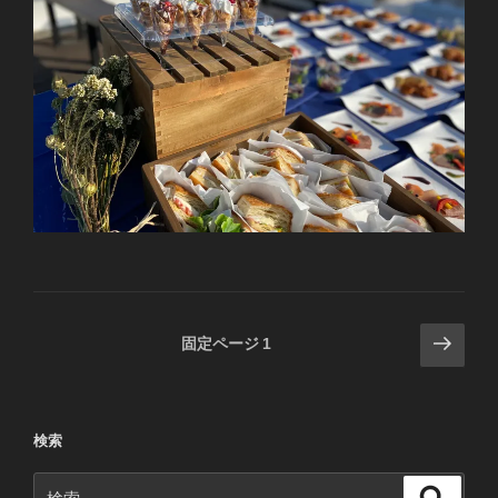
投
次
固定ページ
1
の
稿
ペ
の
ー
ペ
検索
ジ
ー
検
ジ
検