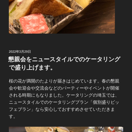
投
2022年3月29日
稿
懇親会をニュースタイルでのケータリング
日:
で盛り上げます。
桜の花が満開のたよりが届きはじめています。春の懇親
会や歓迎会や交流会などのパーティーやイベントが開催
される時期にもなりました。ケータリングの埼玉では、
ニュースタイルでのケータリングプラン「個別盛りビッ
フェプラン」なら安心しておすすめさせていただきま
す。