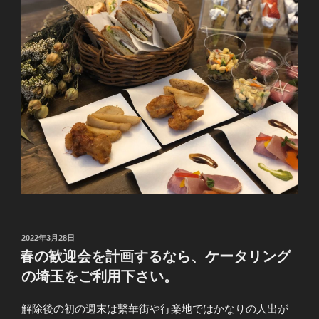
投
2022年3月28日
稿
春の歓迎会を計画するなら、ケータリング
日:
の埼玉をご利用下さい。
解除後の初の週末は繫華街や行楽地ではかなりの人出が