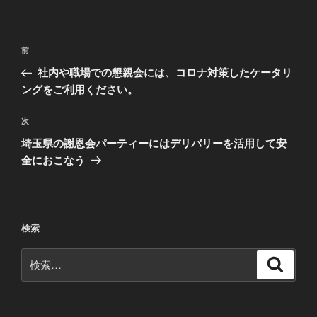
投
前
前
稿
の
社内や職場での懇親会には、コロナ対策したケータリ
ナ
投
ングをご利用ください。
ビ
稿
ゲ
次
次
の
ー
埼玉県の謝恩会パーティーにはデリバリーを活用して安
投
シ
全におこなう
稿
ョ
ン
検索
検
検
索
索: