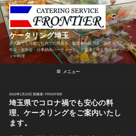
コ
ン
テ
ン
ツ
ケータリング埼玉
へ
少人数でも可能な社内での懇親会・歓迎会・送別会・謝恩会・忘
ス
年会・新年会・仕事納めパーティーとして最適！埼玉県のパーテ
キ
ィー料理
ッ
プ
メニュー
投
2022年1月23日
投稿者:
FRONTIER
稿
埼玉県でコロナ禍でも安心の料
日:
理、ケータリングをご案内いたし
ます。