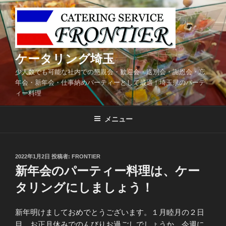
コ
ン
テ
ン
ツ
ケータリング埼玉
へ
少人数でも可能な社内での懇親会・歓迎会・送別会・謝恩会・忘
ス
年会・新年会・仕事納めパーティーとして最適！埼玉県のパーテ
キ
ィー料理
ッ
プ
メニュー
投
2022年1月2日
投稿者:
FRONTIER
稿
新年会のパーティー料理は、ケー
日:
タリングにしましょう！
新年明けましておめでとうございます。１月睦月の２日
目、お正月休みでのんびりお過ごしでしょうか。今週に