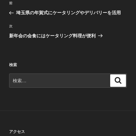
前
前
稿
の
埼玉県の年賀式にケータリングやデリバリーを活用
ナ
投
ビ
稿
次
次
ゲ
の
新年会の会食にはケータリング料理が便利
投
ー
稿
シ
ョ
検索
ン
検
検
索
索:
アクセス