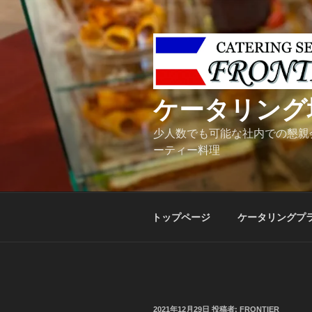
コ
ン
テ
ン
ツ
へ
ケータリング
ス
キ
少人数でも可能な社内での懇親
ッ
ーティー料理
プ
トップページ
ケータリングプ
投
2021年12月29日
投稿者:
FRONTIER