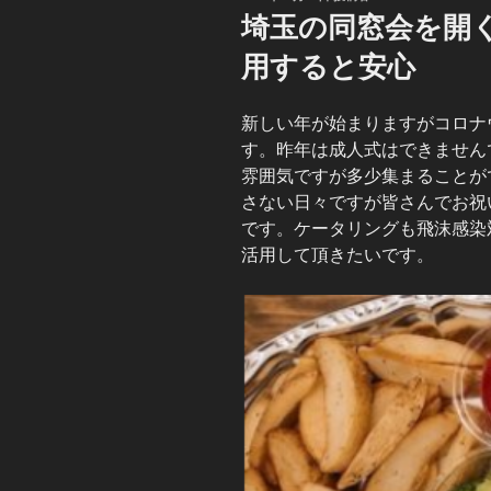
稿
埼玉の同窓会を開
日:
用すると安心
新しい年が始まりますがコロナ
す。昨年は成人式はできません
雰囲気ですが多少集まることが
さない日々ですが皆さんでお祝
です。ケータリングも飛沫感染
活用して頂きたいです。