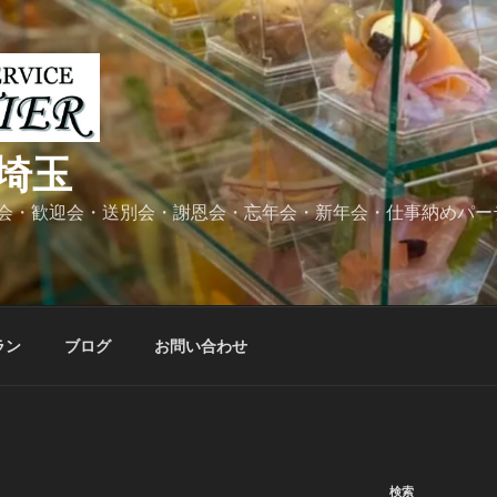
埼玉
会・歓迎会・送別会・謝恩会・忘年会・新年会・仕事納めパー
ラン
ブログ
お問い合わせ
検索