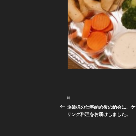
投
前
前
稿
の
企業様の仕事納め後の納会に、ケ
投
リング料理をお届けしました。
ナ
稿
ビ