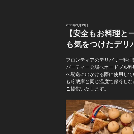
投
2021年9月19日
稿
【安全もお料理と
日:
も気をつけたデリ
フロンティアのデリバリー料理
パーティー会場へオードブル料
へ配送に出かける際に使用して
も冷蔵庫と同じ温度で保冷しな
ご提供いたします。