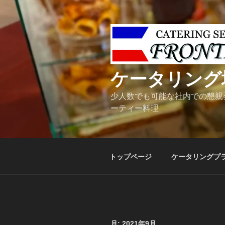
コ
ン
テ
ン
ツ
へ
ケータリング
ス
キ
少人数でも可能な社内での懇親
ッ
ーティー料理
プ
トップページ
ケータリングプ
月:
2021年9月