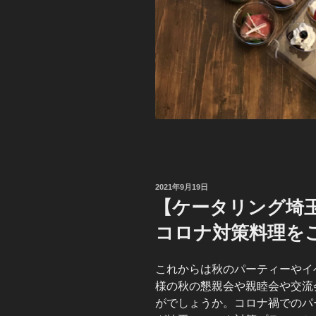
投
2021年9月19日
稿
【ケータリング埼
日:
コロナ対策料理を
これからは秋のパーティーやイ
様の秋の懇親会や親睦会や交流
がでしょうか。コロナ禍でのパ