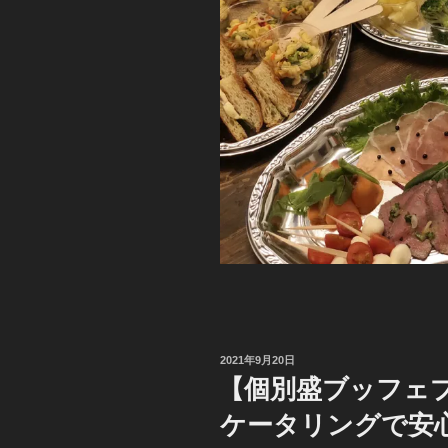
投
2021年9月20日
稿
【個別盛ブッフェ
日:
ケータリングで安