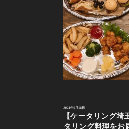
投
2021年9月18日
稿
【ケータリング埼
日:
タリング料理をお