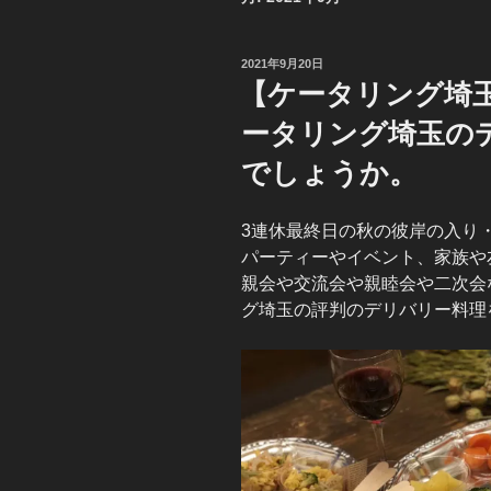
投
2021年9月20日
稿
【ケータリング埼
日:
ータリング埼玉の
でしょうか。
3連休最終日の秋の彼岸の入り
パーティーやイベント、家族や
親会や交流会や親睦会や二次会
グ埼玉の評判のデリバリー料理