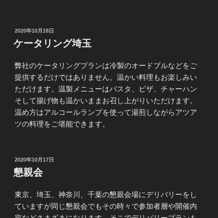
投
2020年10月18日
稿
ケータリング埼玉
日:
弊社のケータリングプランは冷製のオードブルなどをご
提供するだけではありません。温かい料理もお楽しみい
ただけます。温製メニューはパスタ、ピザ、チャーハン
そして揚げ物も温かいままお召し上がりいただけます。
温め方はアルコールランプを使って湯煎しながらアツア
ツの料理をご堪能できます。
投
2020年10月17日
稿
懇親会
日:
東京、埼玉、神奈川、千葉の懇親会場にデリバリーをし
ていますが同じ懇親会でもその時々で参加者層や開催内
容などさまざまになります。そこでデリバリープランも