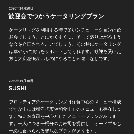
投
2020年10月20日
稿
歓迎会でつかうケータリングプラン
日:
ケータリングを利用する時で多いシチュエーションは歓
迎会でしょう。とにかくすぐに、そして盛り上がるよう
な会を企画されることでしょう。その時にケータリング
は華やかに演出をサポートしてくれます。歓迎を受けた
方も大変感慨深いものになること間違いなしです。
投
2020年10月19日
稿
SUSHI
日:
フロンティアのケータリングは洋食中心のメニュー構成
ですが中には和洋折衷や和食中心のメニューも存在しま
す。特にお寿司を中心としたメニュープランがありま
す。一人につき一桶分のお寿司を提供し、オードブルも
一緒に食べられる贅沢なプランがあります。