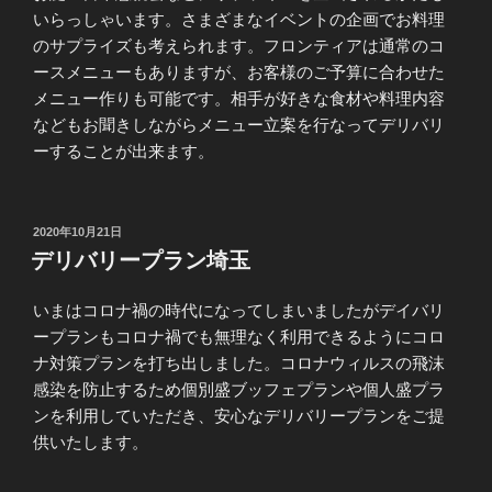
いらっしゃいます。さまざまなイベントの企画でお料理
のサプライズも考えられます。フロンティアは通常のコ
ースメニューもありますが、お客様のご予算に合わせた
メニュー作りも可能です。相手が好きな食材や料理内容
などもお聞きしながらメニュー立案を行なってデリバリ
ーすることが出来ます。
投
2020年10月21日
稿
デリバリープラン埼玉
日:
いまはコロナ禍の時代になってしまいましたがデイバリ
ープランもコロナ禍でも無理なく利用できるようにコロ
ナ対策プランを打ち出しました。コロナウィルスの飛沫
感染を防止するため個別盛ブッフェプランや個人盛プラ
ンを利用していただき、安心なデリバリープランをご提
供いたします。