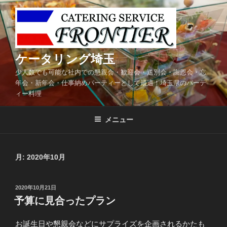
コ
ン
テ
ン
ツ
ケータリング埼玉
へ
少人数でも可能な社内での懇親会・歓迎会・送別会・謝恩会・忘
ス
年会・新年会・仕事納めパーティーとして最適！埼玉県のパーテ
キ
ィー料理
ッ
プ
メニュー
月:
2020年10月
投
2020年10月21日
稿
予算に見合ったプラン
日:
お誕生日や懇親会などにサプライズを企画されるかたも