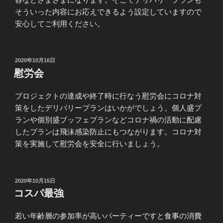
そういった内容にお応えできるよう設定していますので
安心してご利用ください。
投
2020年10月16日
稿
慰労会
日:
プロジェクトの達成や終了時に行なう慰労会にコロナ対
策をしたデリバリープランはいかがでしょう。個人盛プ
ランや個別盛ブッフェプランなどコロナ禍の活動に配慮
したプランは飛沫感染防止にもつながります。コロナ対
策を実施して慰労会を安全に行いましょう。
投
2020年10月15日
稿
コスパ最強
日:
若い年齢層の参加率が高いパーティーですと食事の消費