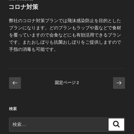
稿
コロナ対策
日:
弊社のコロナ対策プランでは飛沫感染防止を目的とした
プランになります。どのプランもラップや蓋などで食材
を覆っていますので会食などにも有効活用できるプラン
です。またおしぼりも抗菌おしぼりをご提供しますので
手指の消毒も可能です。
投
前
次
固定ページ
2
の
の
稿
ペ
ペ
の
ー
ー
ペ
検索
ジ
ジ
ー
検
ジ
検
索
索:
送