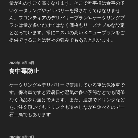
量がものすごく高くなります。そこで幹事様は食事の多
いケータリングやデリバリーを探さなくてはなりませ
ん。フロンティアのデリバリープランやケータリングプ
ランは量が多いだけではなく価格もリーズナブルな設定
となっています。常にコスパの高いメニュープランをご
提供できることは弊社の強みでもあると思います。
投
2020年10月14日
稿
食中毒防止
日:
ケータリングやデリバリーで使用している車は保冷車で
す。保冷車ですと猛暑日や湿気の多い季節などでも関係
なく商品をお届けできます。また、追加でドリンクなど
をご注文頂いてもドリンクも冷やしながら運べるので一
石二鳥でもあります
投
2020年10月13日