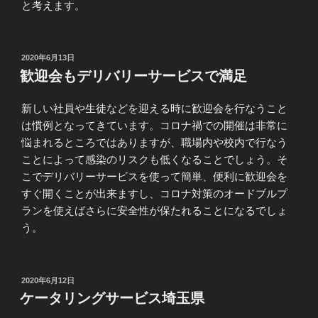
と考えます。
投
2020年6月13日
稿
歓迎会もデリバリーサービスで満足
日:
新しい社員や生徒などを迎える時に歓迎会を行なうこと
は慣例となってきています。コロナ禍での開催は非常に
悩まれるところではありますが、職場内や校内で行なう
ことによって感染のリスクも低くなることでしょう。そ
こでデリバリーサービスを使って簡単、便利に歓迎会を
すぐ開くことが出来ますし、コロナ対策のオードブルプ
ランを使えばさらに安全性が保たれることになるでしょ
う。
投
2020年6月12日
稿
ケータリングサービス埼玉県
日: