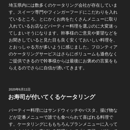
埼玉県内には数多くのケータリング会社が存在していま
す。スイーツ専門やフィンガーフードにこだわりを入れ
ているところ、とにかくお肉をたくさんメニューに取り
入れているお店などパーティー料理を選ぶのに大変迷っ
てしまいそうになります。幹事様のご意見や要望などを
お聞きしていると見た目も良く安くておいしい料理を、
とおっしゃる方が多いように感じました。フロンティア
のケータリングサービスはさらにボリュームも遜色なく
ご提供できるので幹事様からは最後にお褒めの言葉をも
らえるのでさらに自信が湧いてきます。
投
2020年6月11日
稿
お寿司が付いてくるケータリング
日:
パーティー料理にはサンドウィッチやパスタ、揚げ物な
どが定番メニューで誰でも食べられて喜ばれる料理で
す。ケータリングにももちろんプランメニューに入って