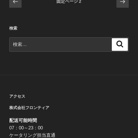
前
次
固定ページ
2
の
の
稿
ペ
ペ
の
ー
ー
ペ
検索
ジ
ジ
ー
検
ジ
検
索
索:
送
り
アクセス
株式会社フロンティア
配送可能時間
07：00～23：00
ケータリング担当直通