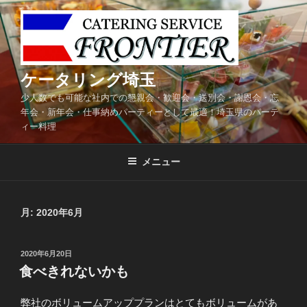
コ
ン
テ
ン
ツ
ケータリング埼玉
へ
少人数でも可能な社内での懇親会・歓迎会・送別会・謝恩会・忘
ス
年会・新年会・仕事納めパーティーとして最適！埼玉県のパーテ
キ
ィー料理
ッ
プ
メニュー
月:
2020年6月
投
2020年6月20日
稿
食べきれないかも
日:
弊社のボリュームアッププランはとてもボリュームがあ