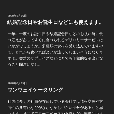
投
2020年6月16日
稿
結婚記念日やお誕生日などにも使えます。
日:
一年に一度のお誕生日や結婚記念日などのお祝い時に食
べ応えがあってすぐに食べられるデリバリーサービスは
いかがでしょうか。多種類の食材を盛り込んでいますの
で、どれから食べればよいか迷ってしまいそうになりま
すよ。突然のサプライズなどにとても印象的な演出とな
ること間違いなし。
投
2020年6月15日
稿
ワンウェイケータリング
日:
社内に多くの社員が在籍している会社では情報交換や方
向性の共有化などがなかなかしづらい部分があるかと思
います。そこでフリースペースや食堂などに簡単につま