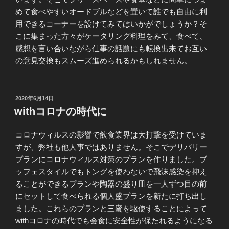
めて食べやすいオードブルなどを置いて誰でも自由に利
用できるコーナーを設けてみてはいかがでしょうか？そ
こに集まった方々がケータリング料理をみて、食べて、
感想を言い合いながら仕事の話題にも転換出来てお互い
の意見交換もスムーズ進められるかもしれません。
投
2020年6月14日
稿
withコロナの時代に
日:
コロナウィルスの影響で飲食業界は大打撃を受けていま
すが、弊社も他人事ではありません。そこでデリバリー
プランにコロナウィルス対策のプランを作りました。ブ
ッフェスタイルでもトングを使わないで飛沫感染を抑え
ることができるプランや陶器の盛り皿を一人ずつ目の前
にセットして食べられる個人盛プランを新たに打ち出し
ました。これらのプランと三蜜を駆使することによって
withコロナの時代でも会食に安全性が保たれるようになる