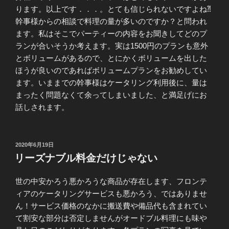
ります。以上です．．．。とても信じられないですよね⁈
幹事様からの相談で料理の量が多いのですか？と問われ
ます。私はそこでパーティーの内容をお聞きしてどのプ
ランが合いそうか考えます。実は1500円のプランも意外
とボリュームがあるので、とにかくボリュームを出した
ほうが良いのであればボリュームプランをお勧めしてい
ます。いままでの幹事様はケータリング利用後に、量は
まったく問題なくて余ってしまいました、と満足げにお
話しされます。
投
2020年6月19日
稿
リーズナブル料金だけじゃない
日:
世の中安かろう悪かろうな商品が存在します、フロンテ
ィアのケータリングサービスも悪かろう、ではありませ
ん！サービス価格のなかに搬送費や備品代も含まれてい
て割安な部分は否定しませんがオードブル料理にも味や