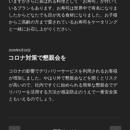
いますがさらに喜ばれる料理として「お寿司」が付いて
いるプランもあります。お寿司は世界中で有名になりま
したからどなたでも目が光る食材になりました。お子様
からご高齢の方まで愛されているお寿司をケータリング
と一緒にお召し上がりください。
投
2020年6月10日
稿
コロナ対策で懇親会を
日:
コロナの影響でデリバリーサービスを利用されるお客様
が増加しました。やはり外で懇親会などを開くとリスク
が高いので、社内ですぐに始められる簡単な懇親会でデ
リバリーを活用する方法が感染防止のうえで一番安全策
ともいえるのでしょう。
投