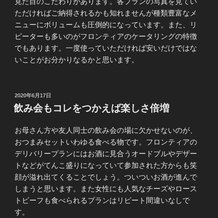
見た目のこだわりがあります。各プランの写真を見てい
ただければご納得されるかも知れませんが種類豊富なメ
ニューにボリュームも圧倒的になっています。また、リ
ピーターも多いのがフロンティアのケータリングの特徴
でもあります。一度使っていただければ安いだけではな
いことがお分かりなるかと思います。
投
2020年6月17日
稿
飲み会もコレをつかえば楽しさ倍増
日:
お母さん方や友人同士の飲み会の場に欠かせないのが、
おつまみセットいわゆる食べる物です。フロンティアの
デリバリープランにはお酒に見合うオードブルやデザー
トなどがてんこ盛りになっていて参加された方からも笑
顔が溢れ出てくることでしょう。ついついお酒が進んで
しまうと思います。また女性にも人気なチーズやロース
トビーフも食べられるプランはリピート間違いなしで
す。